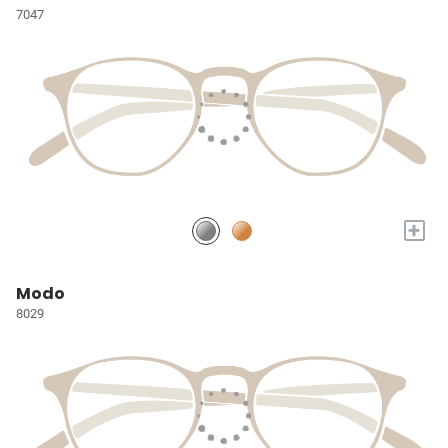
7047
+
Modo
8029