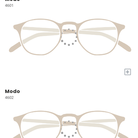
4601
+
Modo
4602