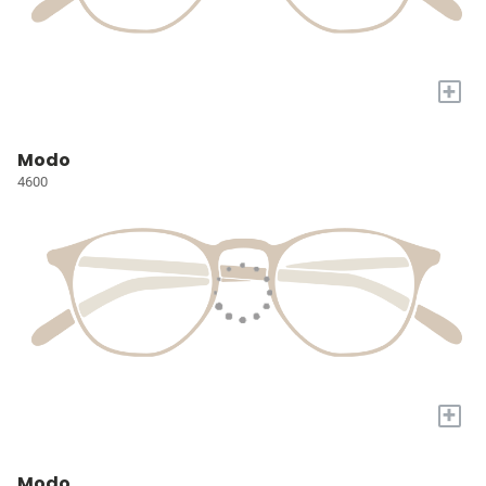
+
Modo
4600
+
Modo