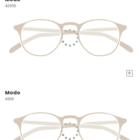
4293S
+
Modo
4509