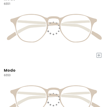
6551
+
Modo
6553