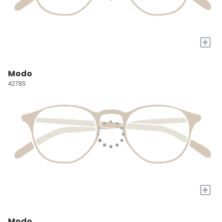
+
Modo
4278S
+
Modo