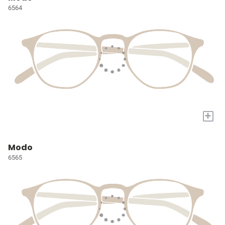
6564
+
Modo
6565