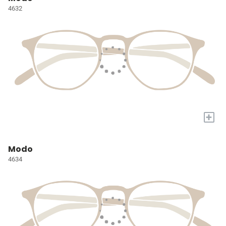
4632
+
Modo
4634