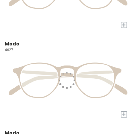
+
Modo
4627
+
Modo