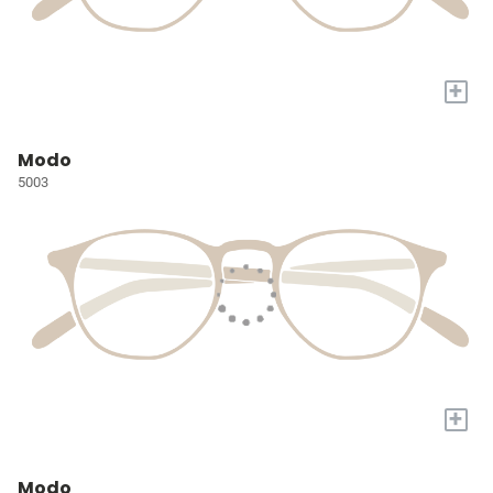
+
Modo
5003
+
Modo