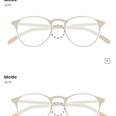
4259
+
Modo
4274