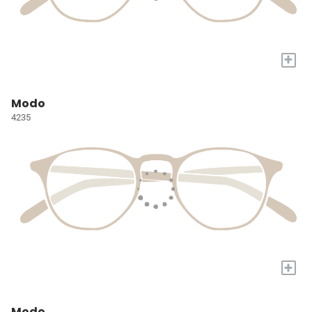
+
Modo
4235
+
Modo