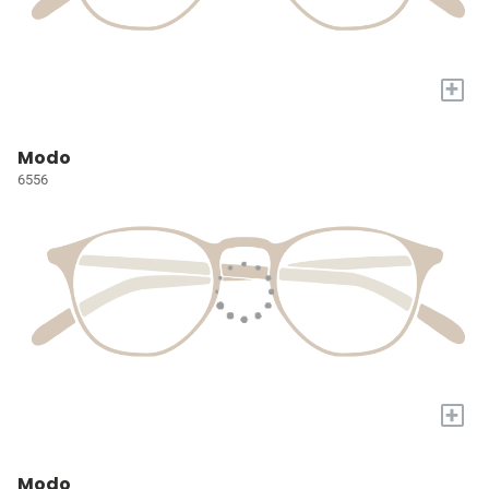
+
Modo
6556
+
Modo