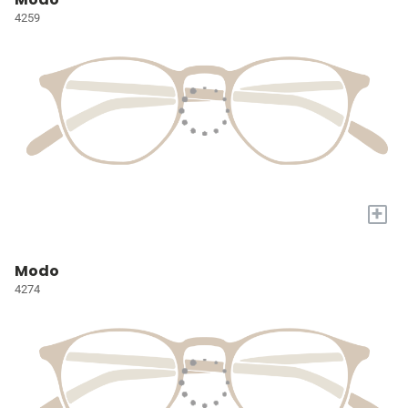
4259
+
Modo
4274