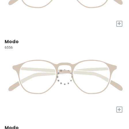
+
Modo
6556
+
Modo