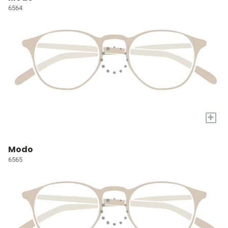
6564
+
Modo
6565