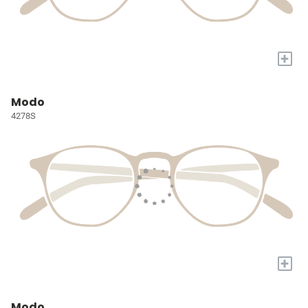
+
Modo
4278S
+
Modo