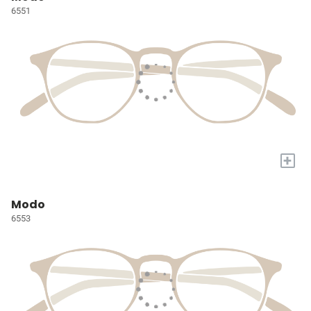
6551
+
Modo
6553