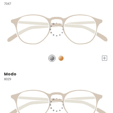
7047
+
Modo
8029