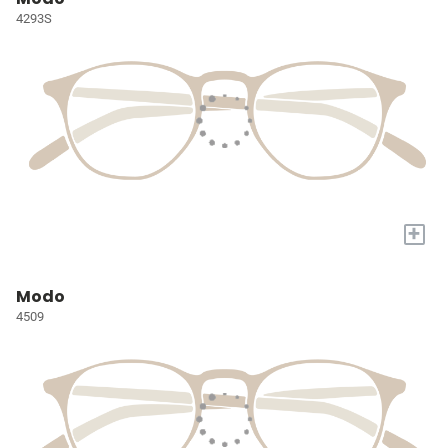
4293S
+
Modo
4509