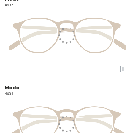
4632
+
Modo
4634