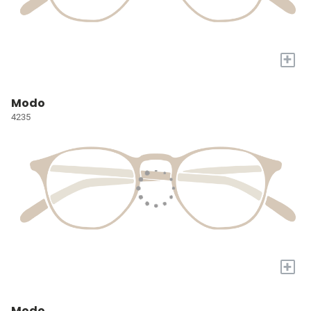
+
Modo
4235
+
Modo