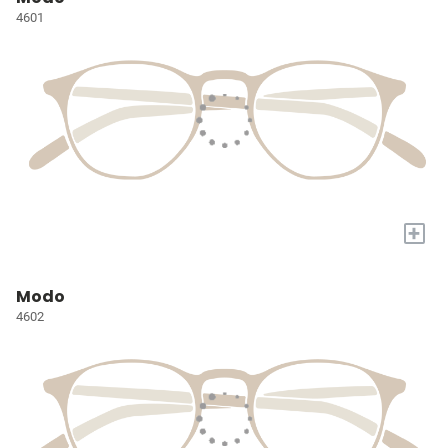
4601
+
Modo
4602